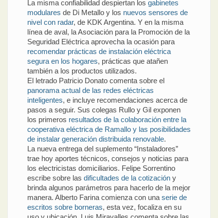
La misma confiabilidad despiertan los
gabinetes
modulares
de Di Metallo y los
nuevos sensores de
nivel con radar
, de KDK Argentina. Y en la misma
línea de aval, la Asociación para la Promoción de la
Seguridad Eléctrica aprovecha la ocasión para
recomendar prácticas de instalación eléctrica
segura en los hogares
, prácticas que atañen
también a los productos utilizados.
El letrado Patricio Donato comenta sobre el
panorama actual de las redes eléctricas
inteligentes
, e incluye recomendaciones acerca de
pasos a seguir. Sus colegas Rullo y Gil exponen
los primeros
resultados de la colaboración entre la
cooperativa eléctrica de Ramallo y las posibilidades
de instalar generación distribuida renovable
.
La nueva entrega del suplemento “Instaladores”
trae hoy aportes técnicos, consejos y noticias para
los electricistas domiciliarios. Felipe Sorrentino
escribe sobre las
dificultades de la cotización
y
brinda algunos parámetros para hacerlo de la mejor
manera. Alberto Farina comienza con una
serie de
escritos sobre borneras
, esta vez, focaliza en su
uso y ubicación. Luis Miravalles comenta sobre las