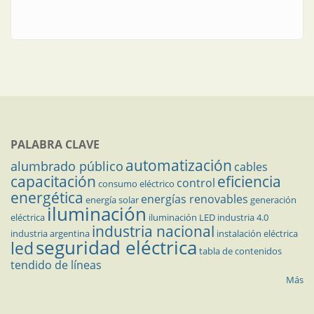
PALABRA CLAVE
automatización
alumbrado público
cables
capacitación
eficiencia
control
consumo eléctrico
energética
energías renovables
energía solar
generación
iluminación
eléctrica
iluminación LED
industria 4.0
industria nacional
industria argentina
instalación eléctrica
seguridad eléctrica
led
tabla de contenidos
tendido de líneas
Más