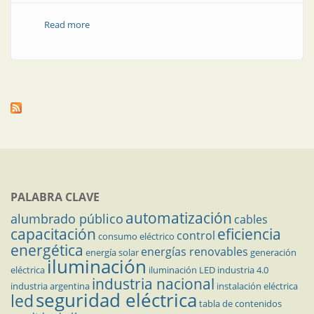
Read more
about Desagregación no intrusiva de consumos
eléctricos en redes eléctricas inteligentes
PALABRA CLAVE
automatización
alumbrado público
cables
capacitación
eficiencia
control
consumo eléctrico
energética
energías renovables
energía solar
generación
iluminación
eléctrica
iluminación LED
industria 4.0
industria nacional
industria argentina
instalación eléctrica
seguridad eléctrica
led
tabla de contenidos