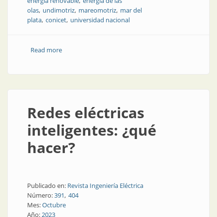
energía renovable
energía de las
olas
undimotriz
mareomotriz
mar del
plata
conicet
universidad nacional
Read more
about Energía undimotriz en Argentina: potencial,
desarrollo y perspectivas
Redes eléctricas
inteligentes: ¿qué
hacer?
Publicado en:
Revista Ingeniería Eléctrica
Número:
391
404
Mes:
Octubre
Año:
2023