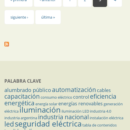
Páginas
siguiente ›
última »
PALABRA CLAVE
automatización
alumbrado público
cables
capacitación
eficiencia
control
consumo eléctrico
energética
energías renovables
energía solar
generación
iluminación
eléctrica
iluminación LED
industria 4.0
industria nacional
industria argentina
instalación eléctrica
seguridad eléctrica
led
tabla de contenidos