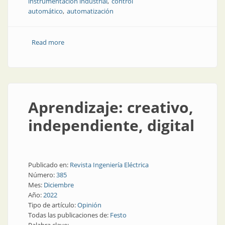
instrumentación industrial
control
automático
automatización
Read more
about 25 de Noviembre: Día del Profesional de la
Instrumentación Industrial, del Control Automático y
de la Automatización
Aprendizaje: creativo,
independiente, digital
Publicado en:
Revista Ingeniería Eléctrica
Número:
385
Mes:
Diciembre
Año:
2022
Tipo de artículo:
Opinión
Todas las publicaciones de:
Festo