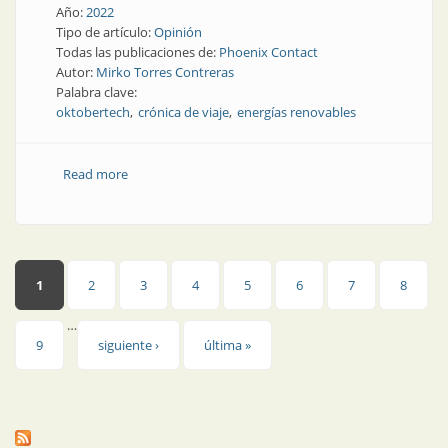
Año:
2022
Tipo de artículo:
Opinión
Todas las publicaciones de:
Phoenix Contact
Autor:
Mirko Torres Contreras
Palabra clave:
oktobertech
crónica de viaje
energías renovables
Read more
about Una semana laboral en el exterior
Páginas
1
2
3
4
5
6
7
8
…
9
siguiente ›
última »