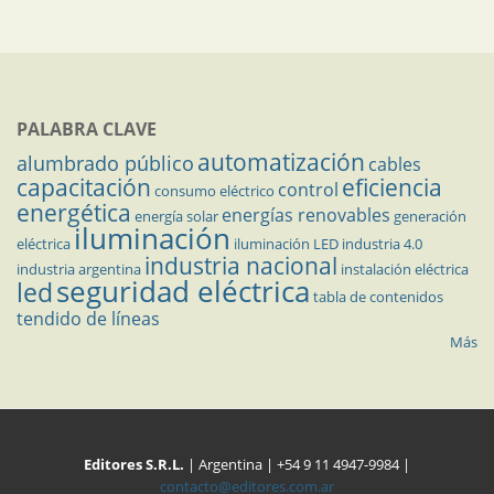
PALABRA CLAVE
automatización
alumbrado público
cables
capacitación
eficiencia
control
consumo eléctrico
energética
energías renovables
energía solar
generación
iluminación
eléctrica
iluminación LED
industria 4.0
industria nacional
industria argentina
instalación eléctrica
seguridad eléctrica
led
tabla de contenidos
tendido de líneas
Más
Editores S.R.L.
| Argentina | +54 9 11 4947-9984 |
contacto@editores.com.ar