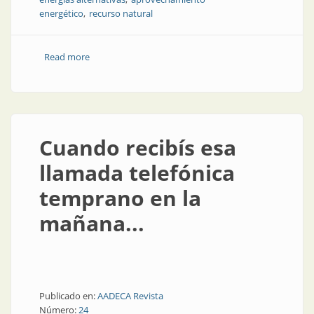
energético
recurso natural
Read more
about Cables dinámicos en un proyecto eólico
flotante en Francia
Cuando recibís esa
llamada telefónica
temprano en la
mañana...
Publicado en:
AADECA Revista
Número:
24