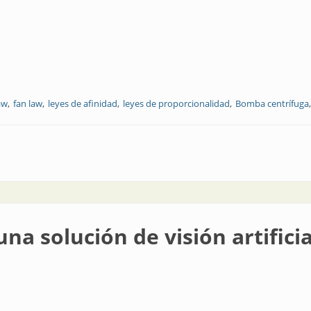
law
fan law
leyes de afinidad
leyes de proporcionalidad
Bomba centrífuga
s industriales?
na solución de visión artificia