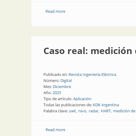
Read more
about Látex medido al milímetro
Caso real: medición 
Publicado en:
Revista Ingeniería Eléctrica
Número:
Digital
Mes:
Diciembre
Año:
2025
Tipo de artículo:
Aplicación
Todas las publicaciones de:
KDK Argentina
Palabra clave:
uwt
nivo
radar
HART
medición de 
Read more
about Caso real: medición de nivel en si