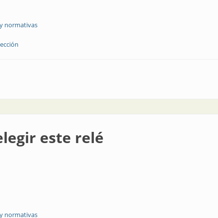
 y normativas
ección
 visión artificial para la industria
legir este relé
 y normativas