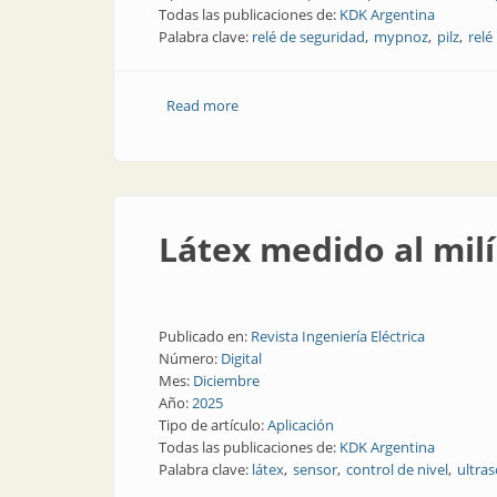
Todas las publicaciones de:
KDK Argentina
Palabra clave:
relé de seguridad
mypnoz
pilz
relé
Read more
about Cinco razones para elegir este re
Látex medido al mil
Publicado en:
Revista Ingeniería Eléctrica
Número:
Digital
Mes:
Diciembre
Año:
2025
Tipo de artículo:
Aplicación
Todas las publicaciones de:
KDK Argentina
Palabra clave:
látex
sensor
control de nivel
ultra