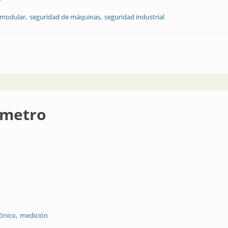
 modular
seguridad de máquinas
seguridad industrial
lé
ímetro
sónico
medición