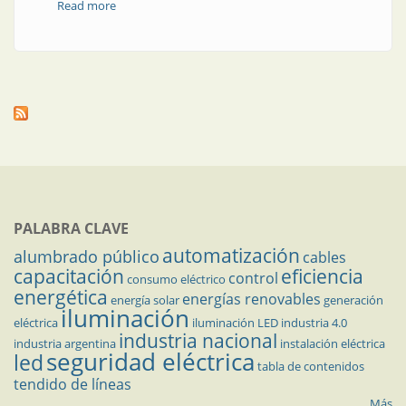
Read more
about Trabajos en la vía pública del AMBA
PALABRA CLAVE
automatización
alumbrado público
cables
capacitación
eficiencia
control
consumo eléctrico
energética
energías renovables
energía solar
generación
iluminación
eléctrica
iluminación LED
industria 4.0
industria nacional
industria argentina
instalación eléctrica
seguridad eléctrica
led
tabla de contenidos
tendido de líneas
Más