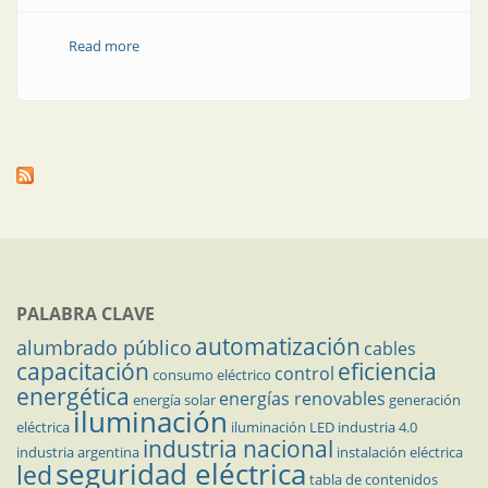
Read more
about Innovación tecnológica para el progreso
sostenible
PALABRA CLAVE
automatización
alumbrado público
cables
capacitación
eficiencia
control
consumo eléctrico
energética
energías renovables
energía solar
generación
iluminación
eléctrica
iluminación LED
industria 4.0
industria nacional
industria argentina
instalación eléctrica
seguridad eléctrica
led
tabla de contenidos