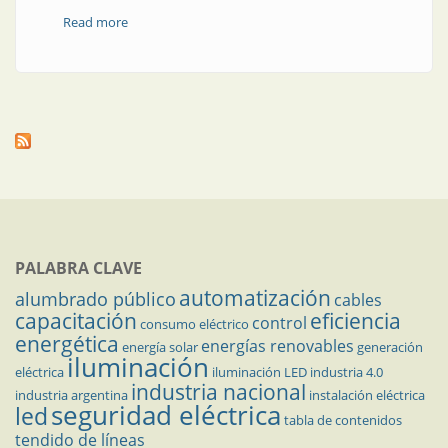
Read more
about Las nuevas autoridades de CADIEEL
PALABRA CLAVE
automatización
alumbrado público
cables
capacitación
eficiencia
control
consumo eléctrico
energética
energías renovables
energía solar
generación
iluminación
eléctrica
iluminación LED
industria 4.0
industria nacional
industria argentina
instalación eléctrica
seguridad eléctrica
led
tabla de contenidos
tendido de líneas