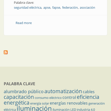
Palabra clave:
seguridad eléctrica
apse
fapse
federación
asociación
Read more
about APSE se constituye como Federación Argentina
para la Promoción de la Seguridad Eléctrica
PALABRA CLAVE
automatización
alumbrado público
cables
capacitación
eficiencia
control
consumo eléctrico
energética
energías renovables
energía solar
generación
iluminación
eléctrica
iluminación LED
industria 4.0