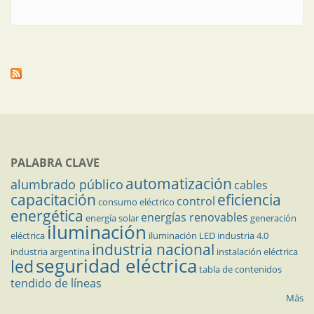
PALABRA CLAVE
automatización
alumbrado público
cables
capacitación
eficiencia
control
consumo eléctrico
energética
energías renovables
energía solar
generación
iluminación
eléctrica
iluminación LED
industria 4.0
industria nacional
industria argentina
instalación eléctrica
seguridad eléctrica
led
tabla de contenidos
tendido de líneas
Más