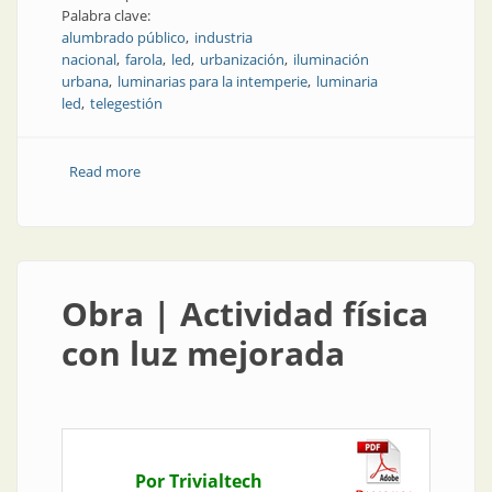
Palabra clave:
alumbrado público
industria
nacional
farola
led
urbanización
iluminación
urbana
luminarias para la intemperie
luminaria
led
telegestión
Read more
about Un diseño novedoso favorece la calidad, la
eficiencia y el costo
Obra | Actividad física
con luz mejorada
Por Trivialtech