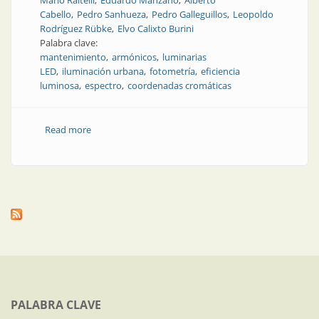
Mario Raitelli
Eduardo Manzano
Alberto
Cabello
Pedro Sanhueza
Pedro Galleguillos
Leopoldo
Rodríguez Rübke
Elvo Calixto Burini
Palabra clave:
mantenimiento
armónicos
luminarias
LED
iluminación urbana
fotometría
eficiencia
luminosa
espectro
coordenadas cromáticas
Read more
about Nota técnica | Requerimientos de calidad para
luminarias led en iluminación urbana
PALABRA CLAVE