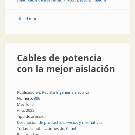
solar
cable de alta tensión
accc
payton
imalum
Read more
about Dime qué aplicación tienes, te diré qué cable
necesitas
Cables de potencia
con la mejor aislación
Publicado en:
Revista Ingeniería Eléctrica
Número:
386
Mes:
Julio
Año:
2022
Tipo de artículo:
Descripción de producto, servicios y normativas
Todas las publicaciones de:
Cimet
Palabra clave: