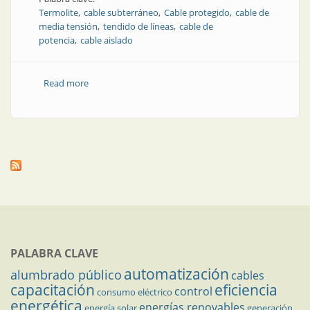
Termolite
cable subterráneo
Cable protegido
cable de
media tensión
tendido de líneas
cable de
potencia
cable aislado
Read more
about Cables de potencia con la mejor aislación
PALABRA CLAVE
automatización
alumbrado público
cables
capacitación
eficiencia
control
consumo eléctrico
energética
energías renovables
energía solar
generación