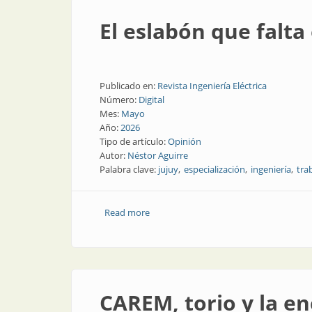
El eslabón que falta
Publicado en:
Revista Ingeniería Eléctrica
Número:
Digital
Mes:
Mayo
Año:
2026
Tipo de artículo:
Opinión
Autor:
Néstor Aguirre
Palabra clave:
jujuy
especialización
ingeniería
tra
Read more
about El eslabón que falta en la transic
CAREM, torio y la en