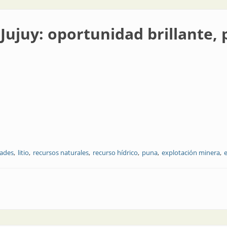
Jujuy: oportunidad brillante,
ades
litio
recursos naturales
recurso hídrico
puna
explotación minera
unidad brillante, preguntas incómodas