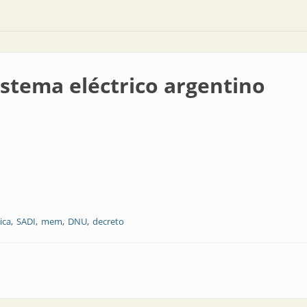
istema eléctrico argentino
ica
SADI
mem
DNU
decreto
ico argentino