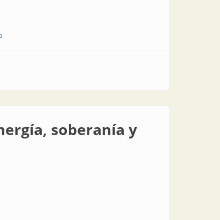
a
nergía, soberanía y