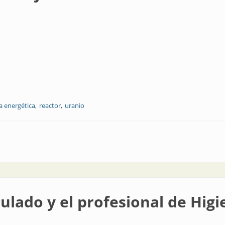
a energética
reactor
uranio
clear
iculado y el profesional de Hig