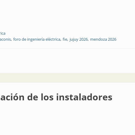
rica
iaconis
foro de ingeniería eléctrica
fie
jujuy 2026
mendoza 2026
a efeméride en el calendario eléctrico
zación de los instaladores