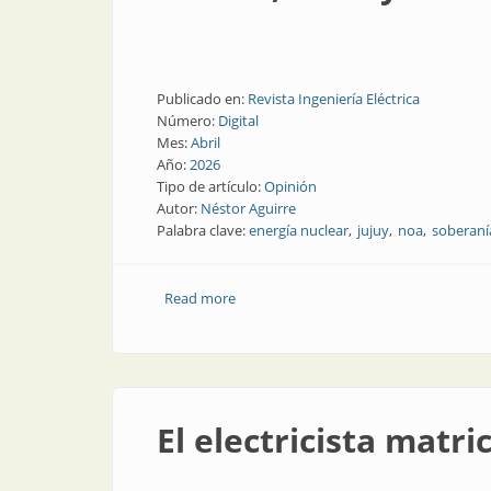
Publicado en:
Revista Ingeniería Eléctrica
Número:
Digital
Mes:
Abril
Año:
2026
Tipo de artículo:
Opinión
Autor:
Néstor Aguirre
Palabra clave:
energía nuclear
jujuy
noa
soberaní
Read more
about CAREM, torio y la encrucijada nu
El electricista matr