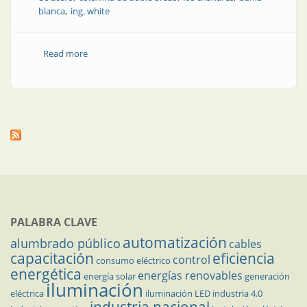
blanca
ing. white
Read more
about Bahía Blanca: avanzan los proyectos de
renovación del alumbrado
PALABRA CLAVE
automatización
alumbrado público
cables
capacitación
eficiencia
control
consumo eléctrico
energética
energías renovables
energía solar
generación
iluminación
eléctrica
iluminación LED
industria 4.0