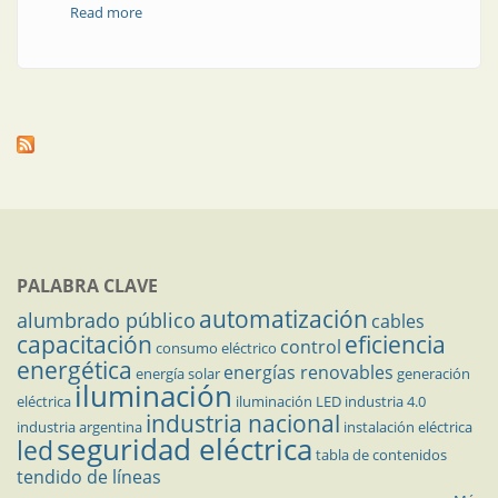
Read more
about Un foro en Jujuy atrae a todos los sectores
PALABRA CLAVE
automatización
alumbrado público
cables
capacitación
eficiencia
control
consumo eléctrico
energética
energías renovables
energía solar
generación
iluminación
eléctrica
iluminación LED
industria 4.0
industria nacional
industria argentina
instalación eléctrica
seguridad eléctrica
led
tabla de contenidos
tendido de líneas