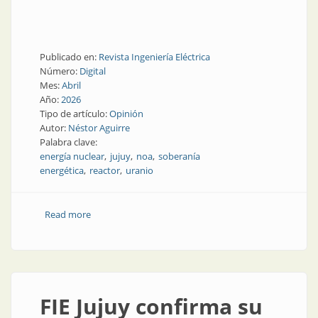
Publicado en:
Revista Ingeniería Eléctrica
Número:
Digital
Mes:
Abril
Año:
2026
Tipo de artículo:
Opinión
Autor:
Néstor Aguirre
Palabra clave:
energía nuclear
jujuy
noa
soberanía
energética
reactor
uranio
Read more
about CAREM, torio y la encrucijada nuclear
FIE Jujuy confirma su