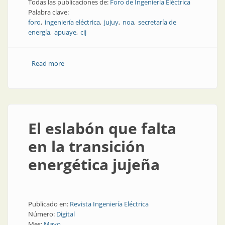
Todas las publicaciones de:
Foro de Ingeniería Eléctrica
Palabra clave:
foro
ingeniería eléctrica
jujuy
noa
secretaría de
energía
apuaye
cij
Read more
about ¡Ya empieza! 20 y 21 de mayo, foro en Jujuy
El eslabón que falta
en la transición
energética jujeña
Publicado en:
Revista Ingeniería Eléctrica
Número:
Digital
Mes:
Mayo