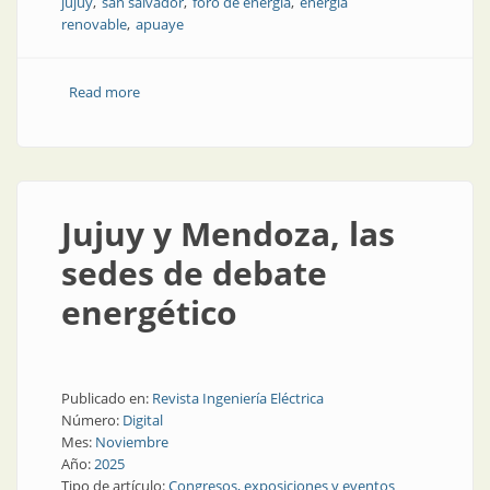
jujuy
san salvador
foro de energía
energía
renovable
apuaye
Read more
about Un foro en Jujuy atrae a todos los sectores
Jujuy y Mendoza, las
sedes de debate
energético
Publicado en:
Revista Ingeniería Eléctrica
Número:
Digital
Mes:
Noviembre
Año:
2025
Tipo de artículo:
Congresos, exposiciones y eventos