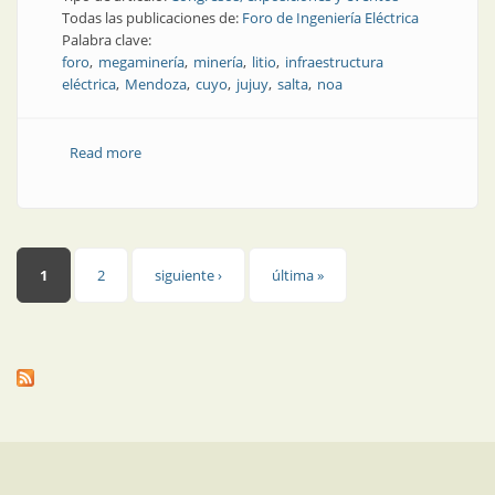
Todas las publicaciones de:
Foro de Ingeniería Eléctrica
Palabra clave:
foro
megaminería
minería
litio
infraestructura
eléctrica
Mendoza
cuyo
jujuy
salta
noa
Read more
about Jujuy y Mendoza, las sedes de debate
energético
Páginas
1
2
siguiente ›
última »