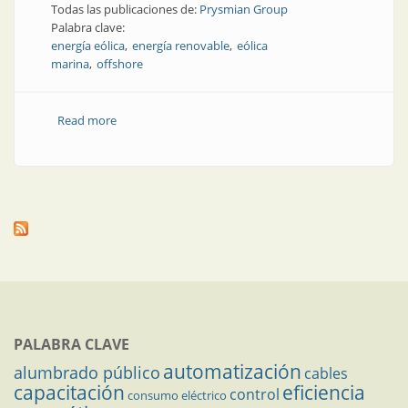
Todas las publicaciones de:
Prysmian Group
Palabra clave:
energía eólica
energía renovable
eólica
marina
offshore
Read more
about Energía eólica mundial: tendencias en la tierra y
en el mar
PALABRA CLAVE
automatización
alumbrado público
cables
capacitación
eficiencia
control
consumo eléctrico