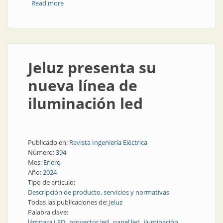
Read more
about Nuevos paneles led para aplicar y embutir
Jeluz presenta su
nueva línea de
iluminación led
Publicado en:
Revista Ingeniería Eléctrica
Número:
394
Mes:
Enero
Año:
2024
Tipo de artículo:
Descripción de producto, servicios y normativas
Todas las publicaciones de:
Jeluz
Palabra clave:
lámpara LED
proyector led
panel led
iluminación