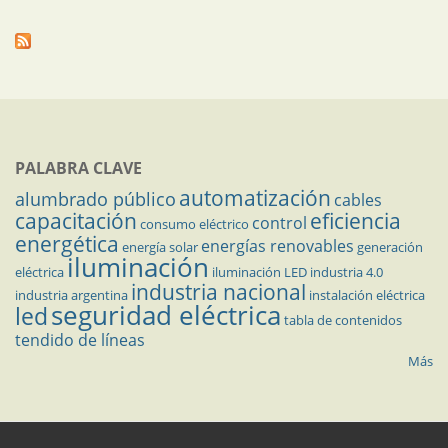
PALABRA CLAVE
automatización
alumbrado público
cables
capacitación
eficiencia
control
consumo eléctrico
energética
energías renovables
energía solar
generación
iluminación
eléctrica
iluminación LED
industria 4.0
industria nacional
industria argentina
instalación eléctrica
seguridad eléctrica
led
tabla de contenidos
tendido de líneas
Más