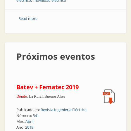
eléctrico
movilidad eléctrica
Read more
about Los seis principales estándares para pruebas
de seguridad de baterías de litio
Próximos eventos
Batev + Fematec 2019
Dónde:
La Rural, Buenos Aires
Publicado en:
Revista Ingeniería Eléctrica
Número:
341
Mes:
Abril
Año:
2019