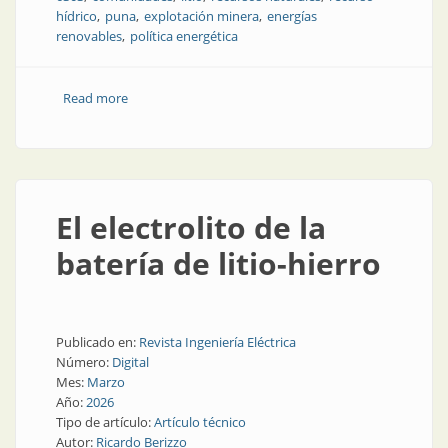
hídrico
puna
explotación minera
energías
renovables
política energética
Read more
about Hidrógeno verde en Jujuy: oportunidad
brillante, preguntas incómodas
El electrolito de la
batería de litio-hierro
Publicado en:
Revista Ingeniería Eléctrica
Número:
Digital
Mes:
Marzo
Año:
2026
Tipo de artículo:
Artículo técnico
Autor:
Ricardo Berizzo