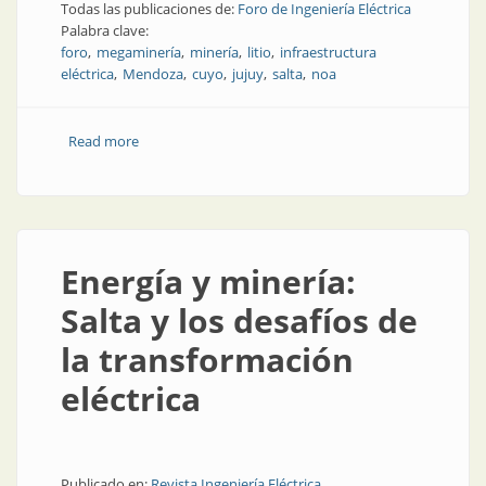
Todas las publicaciones de:
Foro de Ingeniería Eléctrica
Palabra clave:
foro
megaminería
minería
litio
infraestructura
eléctrica
Mendoza
cuyo
jujuy
salta
noa
Read more
about Jujuy y Mendoza, las sedes de debate
energético
Energía y minería:
Salta y los desafíos de
la transformación
eléctrica
Publicado en:
Revista Ingeniería Eléctrica